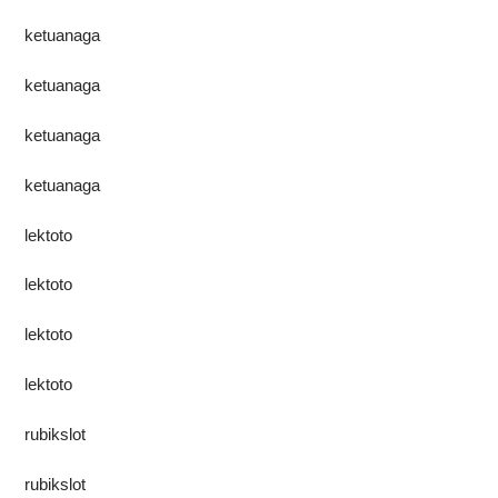
ketuanaga
ketuanaga
ketuanaga
ketuanaga
lektoto
lektoto
lektoto
lektoto
rubikslot
rubikslot