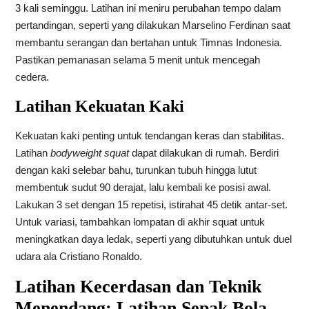
3 kali seminggu. Latihan ini meniru perubahan tempo dalam
pertandingan, seperti yang dilakukan Marselino Ferdinan saat
membantu serangan dan bertahan untuk Timnas Indonesia.
Pastikan pemanasan selama 5 menit untuk mencegah
cedera.
Latihan Kekuatan Kaki
Kekuatan kaki penting untuk tendangan keras dan stabilitas.
Latihan
bodyweight squat
dapat dilakukan di rumah. Berdiri
dengan kaki selebar bahu, turunkan tubuh hingga lutut
membentuk sudut 90 derajat, lalu kembali ke posisi awal.
Lakukan 3 set dengan 15 repetisi, istirahat 45 detik antar-set.
Untuk variasi, tambahkan lompatan di akhir squat untuk
meningkatkan daya ledak, seperti yang dibutuhkan untuk duel
udara ala Cristiano Ronaldo.
Latihan Kecerdasan dan Teknik
Menendang: Latihan Sepak Bola