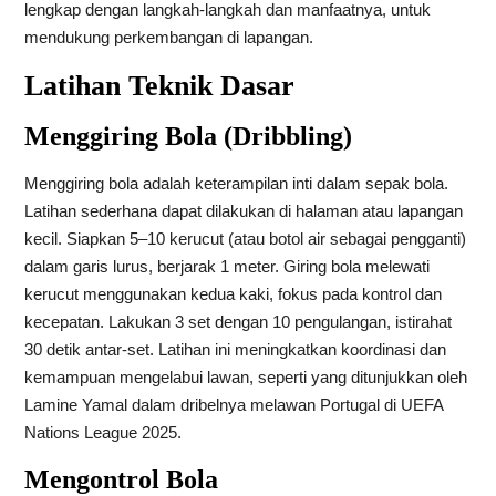
lengkap dengan langkah-langkah dan manfaatnya, untuk
mendukung perkembangan di lapangan.
Latihan Teknik Dasar
Menggiring Bola (Dribbling)
Menggiring bola adalah keterampilan inti dalam sepak bola.
Latihan sederhana dapat dilakukan di halaman atau lapangan
kecil. Siapkan 5–10 kerucut (atau botol air sebagai pengganti)
dalam garis lurus, berjarak 1 meter. Giring bola melewati
kerucut menggunakan kedua kaki, fokus pada kontrol dan
kecepatan. Lakukan 3 set dengan 10 pengulangan, istirahat
30 detik antar-set. Latihan ini meningkatkan koordinasi dan
kemampuan mengelabui lawan, seperti yang ditunjukkan oleh
Lamine Yamal dalam dribelnya melawan Portugal di UEFA
Nations League 2025.
Mengontrol Bola