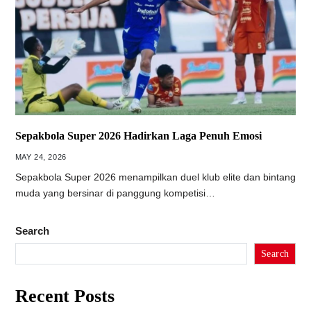
Sepakbola Super 2026 Hadirkan Laga Penuh Emosi
MAY 24, 2026
Sepakbola Super 2026 menampilkan duel klub elite dan bintang
muda yang bersinar di panggung kompetisi…
Search
Search
Recent Posts