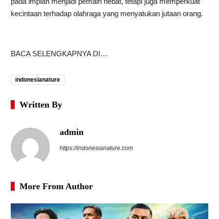
pada impian menjadi pemain hebat, tetapi juga memperkuat
kecintaan terhadap olahraga yang menyatukan jutaan orang.
BACA SELENGKAPNYA DI…
indonesianature
Written By
admin
https://indonesianature.com
More From Author