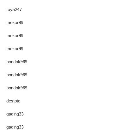
raya247
mekar99
mekar99
mekar99
pondok969
pondok969
pondok969
destoto
gading33
gading33