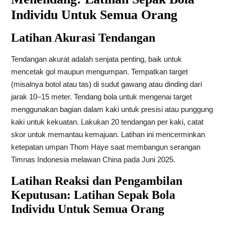
Individu Untuk Semua Orang
Latihan Akurasi Tendangan
Tendangan akurat adalah senjata penting, baik untuk
mencetak gol maupun mengumpan. Tempatkan target
(misalnya botol atau tas) di sudut gawang atau dinding dari
jarak 10–15 meter. Tendang bola untuk mengenai target
menggunakan bagian dalam kaki untuk presisi atau punggung
kaki untuk kekuatan. Lakukan 20 tendangan per kaki, catat
skor untuk memantau kemajuan. Latihan ini mencerminkan
ketepatan umpan Thom Haye saat membangun serangan
Timnas Indonesia melawan China pada Juni 2025.
Latihan Reaksi dan Pengambilan
Keputusan: Latihan Sepak Bola
Individu Untuk Semua Orang