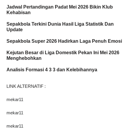
Jadwal Pertandingan Padat Mei 2026 Bikin Klub
Kehabisan
Sepakbola Terkini Dunia Hasil Liga Statistik Dan
Update
Sepakbola Super 2026 Hadirkan Laga Penuh Emosi
Kejutan Besar di Liga Domestik Pekan Ini Mei 2026
Menghebohkan
Analisis Formasi 4 3 3 dan Kelebihannya
LINK ALTERNATIF :
mekar11
mekar11
mekar11