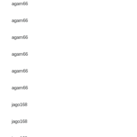
agam66
agam66
agam66
agam66
agam66
agam66
jago168
jago168