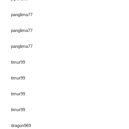
panglima77
panglima77
panglima77
timur99
timur99
timur99
timur99
dragon969