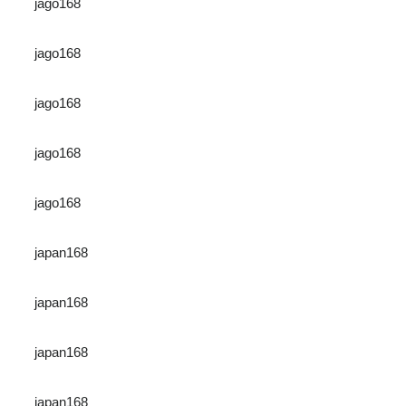
jago168
jago168
jago168
jago168
jago168
japan168
japan168
japan168
japan168