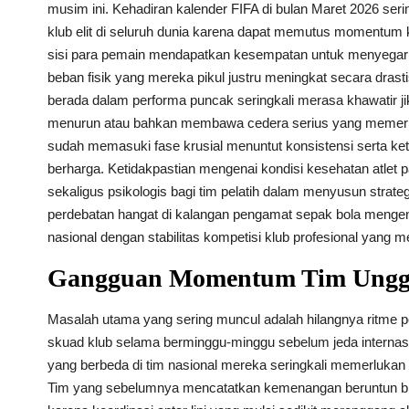
musim ini. Kehadiran kalender FIFA di bulan Maret 2026 ser
klub elit di seluruh dunia karena dapat memutus momentu
sisi para pemain mendapatkan kesempatan untuk menyegarka
beban fisik yang mereka pikul justru meningkat secara drasti
berada dalam performa puncak seringkali merasa khawatir j
menurun atau bahkan membawa cedera serius yang memerluk
sudah memasuki fase krusial menuntut konsistensi serta k
berharga. Ketidakpastian mengenai kondisi kesehatan atlet 
sekaligus psikologis bagi tim pelatih dalam menyusun strate
perdebatan hangat di kalangan pengamat sepak bola menge
nasional dengan stabilitas kompetisi klub profesional yang mem
Gangguan Momentum Tim Unggul
Masalah utama yang sering muncul adalah hilangnya ritme p
skuad klub selama berminggu-minggu sebelum jeda internasio
yang berbeda di tim nasional mereka seringkali memerlukan 
Tim yang sebelumnya mencatatkan kemenangan beruntun b