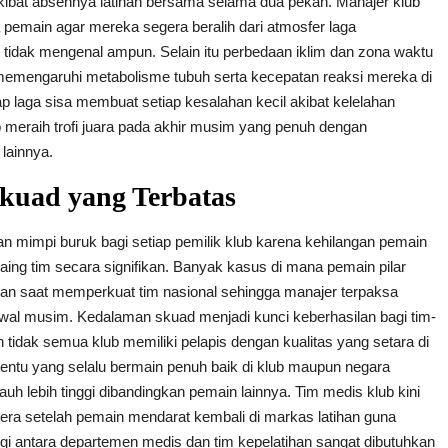
 akibat absennya latihan bersama selama dua pekan. Manajer klub
 pemain agar mereka segera beralih dari atmosfer laga
g tidak mengenal ampun. Selain itu perbedaan iklim dan zona waktu
 memengaruhi metabolisme tubuh serta kecepatan reaksi mereka di
ap laga sisa membuat setiap kesalahan kecil akibat kelelahan
 meraih trofi juara pada akhir musim yang penuh dengan
lainnya.
kuad yang Terbatas
impi buruk bagi setiap pemilik klub karena kehilangan pemain
saing tim secara signifikan. Banyak kasus di mana pemain pilar
ngan saat memperkuat tim nasional sehingga manajer terpaksa
awal musim. Kedalaman skuad menjadi kunci keberhasilan bagi tim-
 tidak semua klub memiliki pelapis dengan kualitas yang setara di
ertentu yang selalu bermain penuh baik di klub maupun negara
uh lebih tinggi dibandingkan pemain lainnya. Tim medis klub kini
era setelah pemain mendarat kembali di markas latihan guna
i antara departemen medis dan tim kepelatihan sangat dibutuhkan