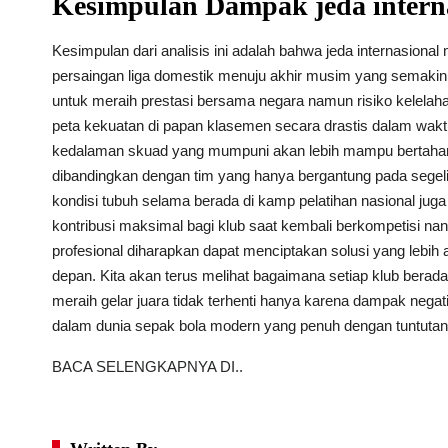
Kesimpulan Dampak jeda intern
Kesimpulan dari analisis ini adalah bahwa jeda internasio
persaingan liga domestik menuju akhir musim yang semak
untuk meraih prestasi bersama negara namun risiko kelelah
peta kekuatan di papan klasemen secara drastis dalam waktu
kedalaman skuad yang mumpuni akan lebih mampu bertahan m
dibandingkan dengan tim yang hanya bergantung pada segelin
kondisi tubuh selama berada di kamp pelatihan nasional j
kontribusi maksimal bagi klub saat kembali berkompetisi nant
profesional diharapkan dapat menciptakan solusi yang lebih a
depan. Kita akan terus melihat bagaimana setiap klub berad
meraih gelar juara tidak terhenti hanya karena dampak negatif
dalam dunia sepak bola modern yang penuh dengan tuntutan p
BACA SELENGKAPNYA DI..