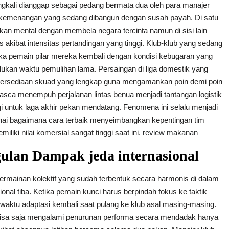
ingkali dianggap sebagai pedang bermata dua oleh para manajer
m kemenangan yang sedang dibangun dengan susah payah. Di satu
n mental dengan membela negara tercinta namun di sisi lain
s akibat intensitas pertandingan yang tinggi. Klub-klub yang sedang
ika pemain pilar mereka kembali dengan kondisi kebugaran yang
an waktu pemulihan lama. Persaingan di liga domestik yang
etersediaan skuad yang lengkap guna mengamankan poin demi poin
pasca menempuh perjalanan lintas benua menjadi tantangan logistik
gi untuk laga akhir pekan mendatang. Fenomena ini selalu menjadi
nai bagaimana cara terbaik menyeimbangkan kepentingan tim
iliki nilai komersial sangat tinggi saat ini.
review makanan
an Dampak jeda internasional
ermainan kolektif yang sudah terbentuk secara harmonis di dalam
nal tiba. Ketika pemain kunci harus berpindah fokus ke taktik
waktu adaptasi kembali saat pulang ke klub asal masing-masing.
isa saja mengalami penurunan performa secara mendadak hanya