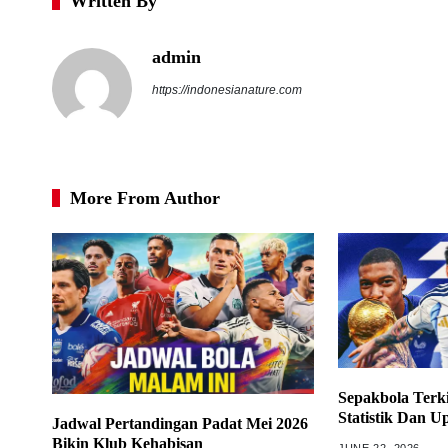
Written By
admin
https://indonesianature.com
More From Author
Sepakbola Terki
Statistik Dan U
Jadwal Pertandingan Padat Mei 2026
Bikin Klub Kehabisan
JUNE 22, 2026