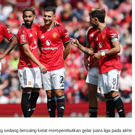
ng sedang bersaing ketat memperebutkan gelar juara liga pada akhir