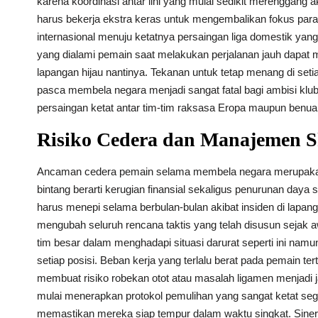
karena koordinasi antar lini yang mulai sedikit merenggang
harus bekerja ekstra keras untuk mengembalikan fokus para
internasional menuju ketatnya persaingan liga domestik yan
yang dialami pemain saat melakukan perjalanan jauh dapat
lapangan hijau nantinya. Tekanan untuk tetap menang di seti
pasca membela negara menjadi sangat fatal bagi ambisi klub
persaingan ketat antar tim-tim raksasa Eropa maupun benua 
Risiko Cedera dan Manajemen S
Ancaman cedera pemain selama membela negara merupakan m
bintang berarti kerugian finansial sekaligus penurunan daya 
harus menepi selama berbulan-bulan akibat insiden di lapa
mengubah seluruh rencana taktis yang telah disusun sejak 
tim besar dalam menghadapi situasi darurat seperti ini namun
setiap posisi. Beban kerja yang terlalu berat pada pemain t
membuat risiko robekan otot atau masalah ligamen menjadi ja
mulai menerapkan protokol pemulihan yang sangat ketat seg
memastikan mereka siap tempur dalam waktu singkat. Sinerg