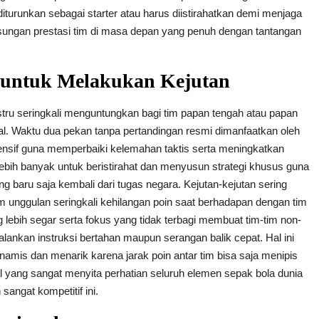
urunkan sebagai starter atau harus diistirahatkan demi menjaga
gsungan prestasi tim di masa depan yang penuh dengan tantangan
 untuk Melakukan Kejutan
justru seringkali menguntungkan bagi tim papan tengah atau papan
l. Waktu dua pekan tanpa pertandingan resmi dimanfaatkan oleh
ntensif guna memperbaiki kelemahan taktis serta meningkatkan
lebih banyak untuk beristirahat dan menyusun strategi khusus guna
g baru saja kembali dari tugas negara. Kejutan-kejutan sering
tim unggulan seringkali kehilangan poin saat berhadapan dengan tim
g lebih segar serta fokus yang tidak terbagi membuat tim-tim non-
alankan instruksi bertahan maupun serangan balik cepat. Hal ini
mis dan menarik karena jarak poin antar tim bisa saja menipis
al yang sangat menyita perhatian seluruh elemen sepak bola dunia
sangat kompetitif ini.