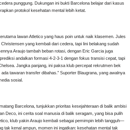
edera punggung. Dukungan ini bukti Barcelona belajar dari kasus
erapkan protokol kesehatan mental lebih ketat.
terutama lawan Atletico yang haus poin untuk naik klasemen. Jules
Christensen yang kembali dari cedera, tapi lini belakang sudah
sennya Araujo tambah beban rotasi, dengan Eric Garcia juga
prediksi andalkan formasi 4-2-3-1 dengan fokus transisi cepat, tapi
 Chelsea. Jangka panjang, ini paksa klub percepat rekrutmen bek
tak ada tawaran transfer dibahas.” Suporter Blaugrana, yang awalnya
media sosial.
tang Barcelona, tunjukkan prioritas kesejahteraan di balik ambisi
an Deco, ini cerita soal manusia di balik seragam, yang bisa pulih
etico, klub yakin Araujo kembali sebagai pemimpin lebih tangguh—
g tak kenal ampun, momen ini ingatkan: kesehatan mental tak