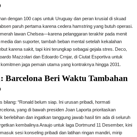
o
hanan dengan 100 caps untuk Uruguay dan peran krusial di skuad
api absen paruh pertama karena cedera hamstring yang butuh operasi.
rtu merah lawan Chelsea—karena pelanggaran terakhir pada menit
ri media dan suporter, tambah beban mental setelah kekalahan
ut karena sakit, tapi kini terungkap sebagai gejala stres. Deco,
doardo Mazzolari dan Edoardo Crnjar, di Ciutat Esportiva untuk
pi komitmen jaga pemain utama yang kontraknya hingga 2031.
h: Barcelona Beri Waktu Tambahan
o
gas bilang: “Ronald belum siap. Ini urusan pribadi, hormati
rcelona, yang di bawah presiden Joan Laporta prioritaskan
tik berlebihan dan ingatkan tanggung jawab hasil tim ada di seluruh
argetkan kembalinya Araujo untuk laga Dortmund 11 Desember, kini
masuk sesi konseling pribadi dan latihan ringan mandiri, mirip