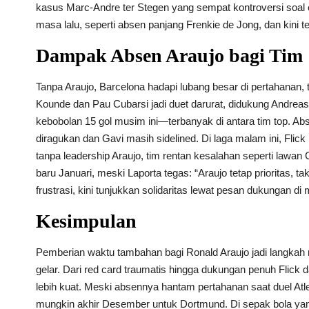
kasus Marc-Andre ter Stegen yang sempat kontroversi soal c
masa lalu, seperti absen panjang Frenkie de Jong, dan kini t
Dampak Absen Araujo bagi Tim
Tanpa Araujo, Barcelona hadapi lubang besar di pertahanan, 
Kounde dan Pau Cubarsi jadi duet darurat, didukung Andreas 
kebobolan 15 gol musim ini—terbanyak di antara tim top. Ab
diragukan dan Gavi masih sidelined. Di laga malam ini, Flick 
tanpa leadership Araujo, tim rentan kesalahan seperti lawan
baru Januari, meski Laporta tegas: “Araujo tetap prioritas, 
frustrasi, kini tunjukkan solidaritas lewat pesan dukungan di 
Kesimpulan
Pemberian waktu tambahan bagi Ronald Araujo jadi langkah ma
gelar. Dari red card traumatis hingga dukungan penuh Flick d
lebih kuat. Meski absennya hantam pertahanan saat duel Atl
mungkin akhir Desember untuk Dortmund. Di sepak bola yan