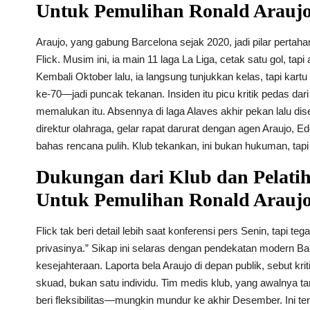
Untuk Pemulihan Ronald Arauj
Araujo, yang gabung Barcelona sejak 2020, jadi pilar perta
Flick. Musim ini, ia main 11 laga La Liga, cetak satu gol, t
Kembali Oktober lalu, ia langsung tunjukkan kelas, tapi ka
ke-70—jadi puncak tekanan. Insiden itu picu kritik pedas da
memalukan itu. Absennya di laga Alaves akhir pekan lalu diseb
direktur olahraga, gelar rapat darurat dengan agen Araujo, E
bahas rencana pulih. Klub tekankan, ini bukan hukuman, ta
Dukungan dari Klub dan Pelati
Untuk Pemulihan Ronald Arauj
Flick tak beri detail lebih saat konferensi pers Senin, tapi te
privasinya.” Sikap ini selaras dengan pendekatan modern Ba
kesejahteraan. Laporta bela Araujo di depan publik, sebut kri
skuad, bukan satu individu. Tim medis klub, yang awalnya t
beri fleksibilitas—mungkin mundur ke akhir Desember. Ini ter