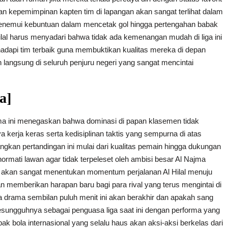
 kepemimpinan kapten tim di lapangan akan sangat terlihat dalam
nemui kebuntuan dalam mencetak gol hingga pertengahan babak
lal harus menyadari bahwa tidak ada kemenangan mudah di liga ini
adapi tim terbaik guna membuktikan kualitas mereka di depan
 langsung di seluruh penjuru negeri yang sangat mencintai
a]
jma ini menegaskan bahwa dominasi di papan klasemen tidak
erja keras serta kedisiplinan taktis yang sempurna di atas
ngkan pertandingan ini mulai dari kualitas pemain hingga dukungan
rmati lawan agar tidak terpeleset oleh ambisi besar Al Najma
 ini akan sangat menentukan momentum perjalanan Al Hilal menuju
kan memberikan harapan baru bagi para rival yang terus mengintai di
 drama sembilan puluh menit ini akan berakhir dan apakah sang
ngguhnya sebagai penguasa liga saat ini dengan performa yang
k bola internasional yang selalu haus akan aksi-aksi berkelas dari