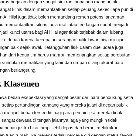
arus berjalan dengan sangat sinkron tanpa ada ruang untuk
sangat klinis dalam memanfaatkan setiap peluang sekecil apa pun di
an Al Hilal juga tidak boleh memandang remeh potensi ancaman
pu memanfaatkan situasi bola mati atau tendangan sudut menjadi
njadi kunci utama bagi Al Hilal agar tidak terjebak dalam lubang
ke depan karena kecepatan serangan balik lawan bisa menjadi
ngan baik sejak awal. Ketangguhan fisik dalam duel udara juga
ahan dari kedua tim harus mampu memenangkan setiap perebutan
undulan mematikan yang lahir dari umpan silang akurat para
ingan berlangsung.
k Klasemen
awa beban ekspektasi yang sangat besar dari para pendukung setia
etiap pertandingan kandang yang mereka jalani di depan publik
isa menjadi beban tersendiri bagi para pemain jika mereka tidak
sangat dewasa di tengah jalannya laga yang mungkin tidak
a beban justru bisa tampil lebih lepas dan berani melakukan
 tuan rumah jika mereka terlalu percaya diri dengan status favorit