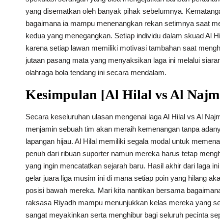
yang disematkan oleh banyak pihak sebelumnya. Kematangan
bagaimana ia mampu menenangkan rekan setimnya saat me
kedua yang menegangkan. Setiap individu dalam skuad Al Hi
karena setiap lawan memiliki motivasi tambahan saat mengh
jutaan pasang mata yang menyaksikan laga ini melalui siaran
olahraga bola tendang ini secara mendalam.
Kesimpulan [Al Hilal vs Al Najm
Secara keseluruhan ulasan mengenai laga Al Hilal vs Al Na
menjamin sebuah tim akan meraih kemenangan tanpa adanya k
lapangan hijau. Al Hilal memiliki segala modal untuk memena
penuh dari ribuan suporter namun mereka harus tetap mengho
yang ingin mencatatkan sejarah baru. Hasil akhir dari laga
gelar juara liga musim ini di mana setiap poin yang hilang a
posisi bawah mereka. Mari kita nantikan bersama bagaimana
raksasa Riyadh mampu menunjukkan kelas mereka yang sesu
sangat meyakinkan serta menghibur bagi seluruh pecinta sepa