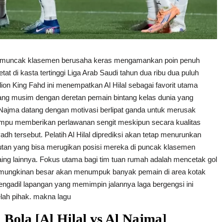
g pemuncak klasemen berusaha keras mengamankan poin penuh
at di kasta tertinggi Liga Arab Saudi tahun dua ribu dua puluh
ion King Fahd ini menempatkan Al Hilal sebagai favorit utama
ang musim dengan deretan pemain bintang kelas dunia yang
Najma datang dengan motivasi berlipat ganda untuk merusak
pu memberikan perlawanan sengit meskipun secara kualitas
h tersebut. Pelatih Al Hilal diprediksi akan tetap menurunkan
utan yang bisa merugikan posisi mereka di puncak klasemen
saing lainnya. Fokus utama bagi tim tuan rumah adalah mencetak gol
emungkinan besar akan menumpuk banyak pemain di area kotak
 pengadil lapangan yang memimpin jalannya laga bergengsi ini
elah pihak.
makna lagu
Bola [Al Hilal vs Al Najma]