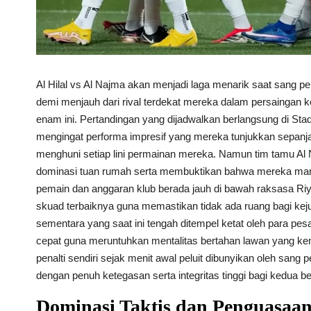
Al Hilal vs Al Najma akan menjadi laga menarik saat san
demi menjauh dari rival terdekat mereka dalam persaingan ket
enam ini. Pertandingan yang dijadwalkan berlangsung di Stad
mengingat performa impresif yang mereka tunjukkan sepanj
menghuni setiap lini permainan mereka. Namun tim tamu Al 
dominasi tuan rumah serta membuktikan bahwa mereka mam
pemain dan anggaran klub berada jauh di bawah raksasa Riyad
skuad terbaiknya guna memastikan tidak ada ruang bagi kej
sementara yang saat ini tengah ditempel ketat oleh para pe
cepat guna meruntuhkan mentalitas bertahan lawan yang k
penalti sendiri sejak menit awal peluit dibunyikan oleh sang
dengan penuh ketegasan serta integritas tinggi bagi kedua b
Dominasi Taktis dan Penguasaan 