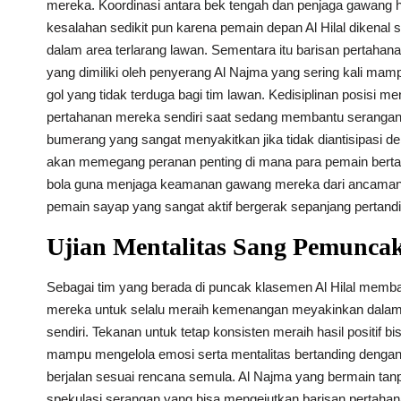
mereka. Koordinasi antara bek tengah dan penjaga gawang h
kesalahan sedikit pun karena pemain depan Al Hilal dikenal 
dalam area terlarang lawan. Sementara itu barisan pertahan
yang dimiliki oleh penyerang Al Najma yang sering kali mam
gol yang tidak terduga bagi tim lawan. Kedisiplinan posisi me
pertahanan mereka sendiri saat sedang membantu serangan 
bumerang yang sangat menyakitkan jika tidak diantisipasi de
akan memegang peranan penting di mana para pemain bert
bola guna menjaga keamanan gawang mereka dari ancaman s
pemain sayap yang sangat aktif bergerak sepanjang pertand
Ujian Mentalitas Sang Pemunca
Sebagai tim yang berada di puncak klasemen Al Hilal memb
mereka untuk selalu meraih kemenangan meyakinkan dalam s
sendiri. Tekanan untuk tetap konsisten meraih hasil positif b
mampu mengelola emosi serta mentalitas bertanding dengan 
berjalan sesuai rencana semula. Al Najma yang bermain tanp
spekulasi serangan yang bisa mengejutkan barisan pertahanan