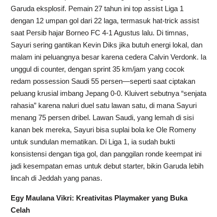
Garuda eksplosif. Pemain 27 tahun ini top assist Liga 1
dengan 12 umpan gol dari 22 laga, termasuk hat-trick assist
saat Persib hajar Borneo FC 4-1 Agustus lalu. Di timnas,
Sayuri sering gantikan Kevin Diks jika butuh energi lokal, dan
malam ini peluangnya besar karena cedera Calvin Verdonk. Ia
unggul di counter, dengan sprint 35 km/jam yang cocok
redam possession Saudi 55 persen—seperti saat ciptakan
peluang krusial imbang Jepang 0-0. Kluivert sebutnya “senjata
rahasia” karena naluri duel satu lawan satu, di mana Sayuri
menang 75 persen dribel. Lawan Saudi, yang lemah di sisi
kanan bek mereka, Sayuri bisa suplai bola ke Ole Romeny
untuk sundulan mematikan. Di Liga 1, ia sudah bukti
konsistensi dengan tiga gol, dan panggilan ronde keempat ini
jadi kesempatan emas untuk debut starter, bikin Garuda lebih
lincah di Jeddah yang panas.
Egy Maulana Vikri: Kreativitas Playmaker yang Buka
Celah