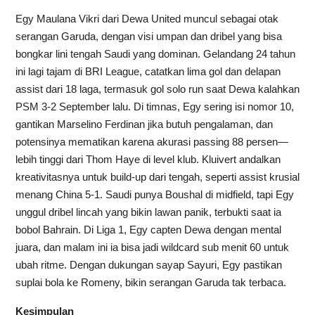
Egy Maulana Vikri dari Dewa United muncul sebagai otak
serangan Garuda, dengan visi umpan dan dribel yang bisa
bongkar lini tengah Saudi yang dominan. Gelandang 24 tahun
ini lagi tajam di BRI League, catatkan lima gol dan delapan
assist dari 18 laga, termasuk gol solo run saat Dewa kalahkan
PSM 3-2 September lalu. Di timnas, Egy sering isi nomor 10,
gantikan Marselino Ferdinan jika butuh pengalaman, dan
potensinya mematikan karena akurasi passing 88 persen—
lebih tinggi dari Thom Haye di level klub. Kluivert andalkan
kreativitasnya untuk build-up dari tengah, seperti assist krusial
menang China 5-1. Saudi punya Boushal di midfield, tapi Egy
unggul dribel lincah yang bikin lawan panik, terbukti saat ia
bobol Bahrain. Di Liga 1, Egy capten Dewa dengan mental
juara, dan malam ini ia bisa jadi wildcard sub menit 60 untuk
ubah ritme. Dengan dukungan sayap Sayuri, Egy pastikan
suplai bola ke Romeny, bikin serangan Garuda tak terbaca.
Kesimpulan