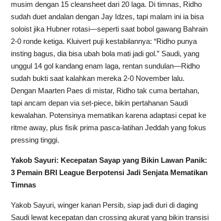
musim dengan 15 cleansheet dari 20 laga. Di timnas, Ridho
sudah duet andalan dengan Jay Idzes, tapi malam ini ia bisa
soloist jika Hubner rotasi—seperti saat bobol gawang Bahrain
2-0 ronde ketiga. Kluivert puji kestabilannya: “Ridho punya
insting bagus, dia bisa ubah bola mati jadi gol.” Saudi, yang
unggul 14 gol kandang enam laga, rentan sundulan—Ridho
sudah bukti saat kalahkan mereka 2-0 November lalu.
Dengan Maarten Paes di mistar, Ridho tak cuma bertahan,
tapi ancam depan via set-piece, bikin pertahanan Saudi
kewalahan. Potensinya mematikan karena adaptasi cepat ke
ritme away, plus fisik prima pasca-latihan Jeddah yang fokus
pressing tinggi.
Yakob Sayuri: Kecepatan Sayap yang Bikin Lawan Panik:
3 Pemain BRI League Berpotensi Jadi Senjata Mematikan
Timnas
Yakob Sayuri, winger kanan Persib, siap jadi duri di daging
Saudi lewat kecepatan dan crossing akurat yang bikin transisi